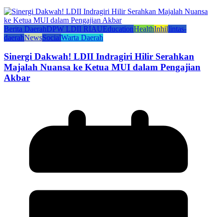
Berita Daerah
DPW LDII RIAU
Education
Health
Inhil
lintas-
daerah
News
Social
Warta Daerah
Sinergi Dakwah! LDII Indragiri Hilir Serahkan
Majalah Nuansa ke Ketua MUI dalam Pengajian
Akbar