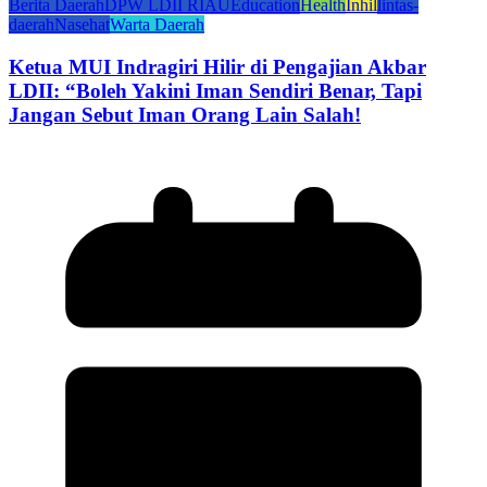
Berita Daerah
DPW LDII RIAU
Education
Health
Inhil
lintas-
daerah
Nasehat
Warta Daerah
Ketua MUI Indragiri Hilir di Pengajian Akbar
LDII: “Boleh Yakini Iman Sendiri Benar, Tapi
Jangan Sebut Iman Orang Lain Salah!