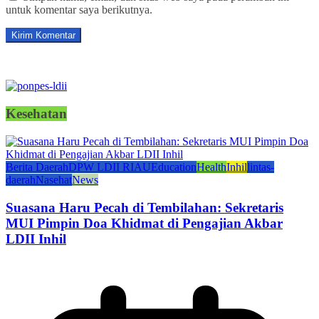
untuk komentar saya berikutnya.
Kesehatan
Berita Daerah
DPW LDII RIAU
Education
Health
Inhil
lintas-
daerah
Nasehat
News
Suasana Haru Pecah di Tembilahan: Sekretaris
MUI Pimpin Doa Khidmat di Pengajian Akbar
LDII Inhil