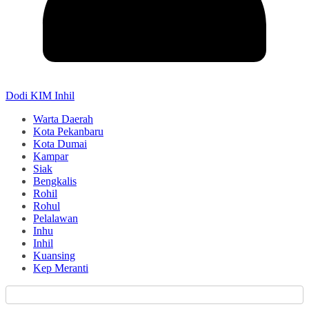
Dodi KIM Inhil
Warta Daerah
Kota Pekanbaru
Kota Dumai
Kampar
Siak
Bengkalis
Rohil
Rohul
Pelalawan
Inhu
Inhil
Kuansing
Kep Meranti