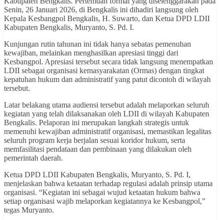
Kabupaten Bengkalis. Pertemuan formal yang diselenggarakan pada
Senin, 26 Januari 2026, di Bengkalis ini dihadiri langsung oleh
Kepala Kesbangpol Bengkalis, H. Suwarto, dan Ketua DPD LDII
Kabupaten Bengkalis, Muryanto, S. Pd. I.
Kunjungan rutin tahunan ini tidak hanya sebatas pemenuhan
kewajiban, melainkan menghasilkan apresiasi tinggi dari
Kesbangpol. Apresiasi tersebut secara tidak langsung menempatkan
LDII sebagai organisasi kemasyarakatan (Ormas) dengan tingkat
kepatuhan hukum dan administratif yang patut dicontoh di wilayah
tersebut.
Latar belakang utama audiensi tersebut adalah melaporkan seluruh
kegiatan yang telah dilaksanakan oleh LDII di wilayah Kabupaten
Bengkalis. Pelaporan ini merupakan langkah strategis untuk
memenuhi kewajiban administratif organisasi, memastikan legalitas
seluruh program kerja berjalan sesuai koridor hukum, serta
memfasilitasi pendataan dan pembinaan yang dilakukan oleh
pemerintah daerah.
Ketua DPD LDII Kabupaten Bengkalis, Muryanto, S. Pd. I,
menjelaskan bahwa ketaatan terhadap regulasi adalah prinsip utama
organisasi. “Kegiatan ini sebagai wujud ketaatan hukum bahwa
setiap organisasi wajib melaporkan kegiatannya ke Kesbangpol,”
tegas Muryanto.