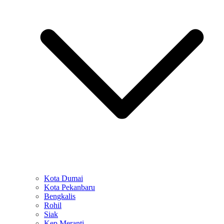
Kota Dumai
Kota Pekanbaru
Bengkalis
Rohil
Siak
Kep Meranti