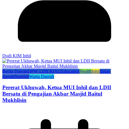
Dodi KIM Inhil
Berita Daerah
DPW LDII RIAU
Education
Health
Inhil
lintas-
daerah
Nasehat
Warta Daerah
Pererat Ukhuwah, Ketua MUI Inhil dan LDII
Bersatu di Pengajian Akbar Masjid Baitul
Mukhlisin