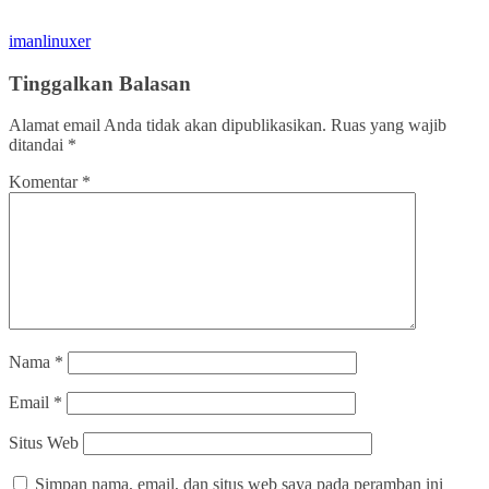
imanlinuxer
Tinggalkan Balasan
Alamat email Anda tidak akan dipublikasikan.
Ruas yang wajib
ditandai
*
Komentar
*
Nama
*
Email
*
Situs Web
Simpan nama, email, dan situs web saya pada peramban ini