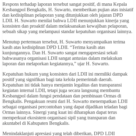
Respons terhadap laporan tersebut sangat positif, di mana Kepala
Kesbangpol Bengkalis, H. Suwarto, memberikan pujian atas inisiatif
dan kedisiplinan pelaporan yang ditunjukkan oleh jajaran DPD
LDII. H. Suwarto menilai bahwa LDII menunjukkan kinerja yang
konsisten dan proaktif dalam melaksanakan kewajiban pelaporan,
sebuah sikap yang melampaui standar kepatuhan organisasi lainnya.
Menutup pertemuan tersebut, H. Suwarto menyampaikan terima
kasih atas kedisiplinan DPD LDII. “Terima kasih atas
kunjungannya. Dan H. Suwarto sangat mengapresiasi sekali
bahwasanya organisasi LDII sangat antusias dalam melakukan
laporan dan melaporkan kegiatannya,” ujar H. Suwarto.
Kepatuhan hukum yang konsisten dari LDII ini memiliki dampak
positif yang signifikan bagi tata kelola pemerintah daerah.
Kepatuhan ini tidak hanya menjamin legalitas dan transparansi
kegiatan internal LDII, tetapi juga secara langsung membantu
Kesbangpol dalam fungsi pendataan dan pembinaan Ormas di
Bengkalis. Pengakuan resmi dari H. Suwarto menempatkan LDII
sebagai organisasi percontohan yang dapat dijadikan teladan bagi
Ormas lainnya. Sinergi yang kuat ini diharapkan dapat terus
memperkuat ekosistem organisasi sipil yang transparan dan
akuntabel di Kabupaten Bengkalis.
Menindaklanjuti apresiasi yang telah diberikan, DPD LDII