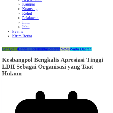
Kampar
Kuansing
Rohul
Pelalawan
Inhil
Inhu
Events
Kirim Berita
Bengkalis
Berita Daerah
lintas-daerah
News
Warta Daerah
Kesbangpol Bengkalis Apresiasi Tinggi
LDII Sebagai Organisasi yang Taat
Hukum