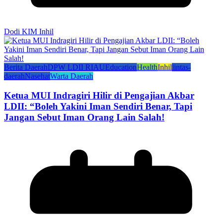
Dodi KIM Inhil
Berita Daerah
DPW LDII RIAU
Education
Health
Inhil
lintas-
daerah
Nasehat
Warta Daerah
Ketua MUI Indragiri Hilir di Pengajian Akbar
LDII: “Boleh Yakini Iman Sendiri Benar, Tapi
Jangan Sebut Iman Orang Lain Salah!