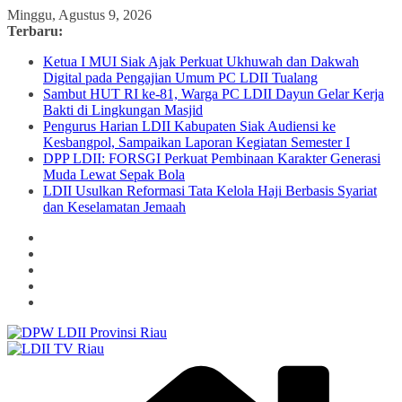
Skip
Minggu, Agustus 9, 2026
to
Terbaru:
content
Ketua I MUI Siak Ajak Perkuat Ukhuwah dan Dakwah
Digital pada Pengajian Umum PC LDII Tualang
Sambut HUT RI ke-81, Warga PC LDII Dayun Gelar Kerja
Bakti di Lingkungan Masjid
Pengurus Harian LDII Kabupaten Siak Audiensi ke
Kesbangpol, Sampaikan Laporan Kegiatan Semester I
DPP LDII: FORSGI Perkuat Pembinaan Karakter Generasi
Muda Lewat Sepak Bola
LDII Usulkan Reformasi Tata Kelola Haji Berbasis Syariat
dan Keselamatan Jemaah