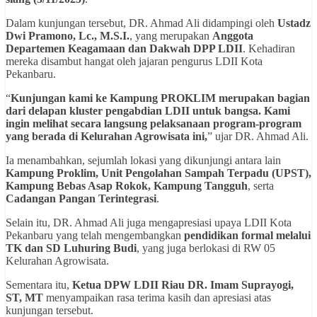
Dalam kunjungan tersebut, DR. Ahmad Ali didampingi oleh
Ustadz
Dwi Pramono, Lc., M.S.I.
, yang merupakan
Anggota
Departemen Keagamaan dan Dakwah DPP LDII
. Kehadiran
mereka disambut hangat oleh jajaran pengurus LDII Kota
Pekanbaru.
“
Kunjungan kami ke Kampung PROKLIM merupakan bagian
dari delapan kluster pengabdian LDII untuk bangsa. Kami
ingin melihat secara langsung pelaksanaan program-program
yang berada di Kelurahan Agrowisata ini,
” ujar DR. Ahmad Ali.
Ia menambahkan, sejumlah lokasi yang dikunjungi antara lain
Kampung Proklim, Unit Pengolahan Sampah Terpadu (UPST),
Kampung Bebas Asap Rokok, Kampung Tangguh
, serta
Cadangan Pangan Terintegrasi
.
Selain itu, DR. Ahmad Ali juga mengapresiasi upaya LDII Kota
Pekanbaru yang telah mengembangkan
pendidikan formal melalui
TK dan SD Luhuring Budi
, yang juga berlokasi di RW 05
Kelurahan Agrowisata.
Sementara itu,
Ketua DPW LDII Riau DR. Imam Suprayogi,
ST, MT
menyampaikan rasa terima kasih dan apresiasi atas
kunjungan tersebut.