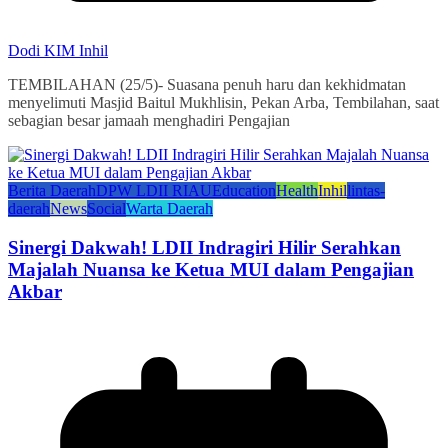
Dodi KIM Inhil
TEMBILAHAN (25/5)- Suasana penuh haru dan kekhidmatan
menyelimuti Masjid Baitul Mukhlisin, Pekan Arba, Tembilahan, saat
sebagian besar jamaah menghadiri Pengajian
Berita Daerah
DPW LDII RIAU
Education
Health
Inhil
lintas-
daerah
News
Social
Warta Daerah
Sinergi Dakwah! LDII Indragiri Hilir Serahkan
Majalah Nuansa ke Ketua MUI dalam Pengajian
Akbar