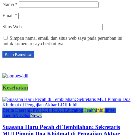
Nama
*
Email
*
Situs Web
Simpan nama, email, dan situs web saya pada peramban ini
untuk komentar saya berikutnya.
Kesehatan
Berita Daerah
DPW LDII RIAU
Education
Health
Inhil
lintas-
daerah
Nasehat
News
Suasana Haru Pecah di Tembilahan: Sekretaris
MUI Pimpin Doa Khidmat di Pengajian Akbar