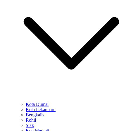
Kota Dumai
Kota Pekanbaru
Bengkalis
Rohil
Siak
Kep Meranti