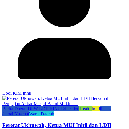
Dodi KIM Inhil
Berita Daerah
DPW LDII RIAU
Education
Health
Inhil
lintas-
daerah
Nasehat
Warta Daerah
Pererat Ukhuwah, Ketua MUI Inhil dan LDII