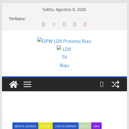
Skip
Sabtu, Agustus 8, 2026
to
Terbaru:
content
BERITA DAERAH
LATEST
LINTAS-DAERAH
NEWS
SIAK