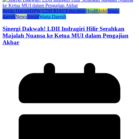
Berita Daerah
DPW LDII RIAU
Education
Health
Inhil
lintas-
daerah
News
Social
Warta Daerah
Sinergi Dakwah! LDII Indragiri Hilir Serahkan
Majalah Nuansa ke Ketua MUI dalam Pengajian
Akbar