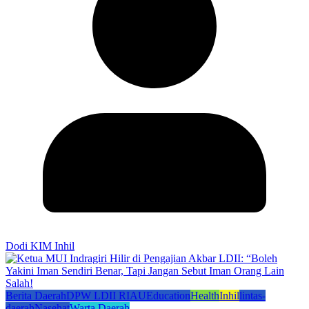
Dodi KIM Inhil
Berita Daerah
DPW LDII RIAU
Education
Health
Inhil
lintas-
daerah
Nasehat
Warta Daerah