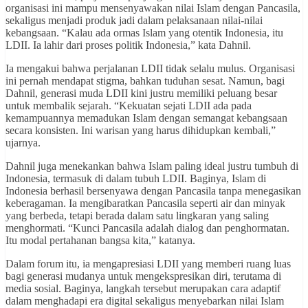
organisasi ini mampu mensenyawakan nilai Islam dengan Pancasila,
sekaligus menjadi produk jadi dalam pelaksanaan nilai-nilai
kebangsaan. “Kalau ada ormas Islam yang otentik Indonesia, itu
LDII. Ia lahir dari proses politik Indonesia,” kata Dahnil.
Ia mengakui bahwa perjalanan LDII tidak selalu mulus. Organisasi
ini pernah mendapat stigma, bahkan tuduhan sesat. Namun, bagi
Dahnil, generasi muda LDII kini justru memiliki peluang besar
untuk membalik sejarah. “Kekuatan sejati LDII ada pada
kemampuannya memadukan Islam dengan semangat kebangsaan
secara konsisten. Ini warisan yang harus dihidupkan kembali,”
ujarnya.
Dahnil juga menekankan bahwa Islam paling ideal justru tumbuh di
Indonesia, termasuk di dalam tubuh LDII. Baginya, Islam di
Indonesia berhasil bersenyawa dengan Pancasila tanpa menegasikan
keberagaman. Ia mengibaratkan Pancasila seperti air dan minyak
yang berbeda, tetapi berada dalam satu lingkaran yang saling
menghormati. “Kunci Pancasila adalah dialog dan penghormatan.
Itu modal pertahanan bangsa kita,” katanya.
Dalam forum itu, ia mengapresiasi LDII yang memberi ruang luas
bagi generasi mudanya untuk mengekspresikan diri, terutama di
media sosial. Baginya, langkah tersebut merupakan cara adaptif
dalam menghadapi era digital sekaligus menyebarkan nilai Islam