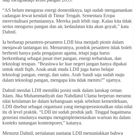
“AS belum menguras energi domestiknya, tapi sudah mengamankan
cadangan lewat kendali di Timur Tengah. Sementara Eropa
merevitalisasi pertaniannya. Mereka jauh lebih siap. Kalau kita tidak
serius mengurus pangan dan air, kedaulatan kita akan goyah,” kata
Dahnil.
Ia berharap pesantren-pesantren LDII bisa menjadi pionir dalam
menjawab tantangan ini. Menurutnya, pondok pesantren tidak boleh
berhenti hanya pada pengajaran agama, tetapi juga harus
berkembang sebagai pusat riset pangan, energi terbarukan, dan
teknologi terapan. “Beasiswa ke luar negeri jangan hanya dipakai
untuk studi fiqih. Anak-anak muda LDII juga harus belajar
teknologi pangan, energi, dan sains. Arab Saudi saja sudah maju
dalam teknologi pangan, mengapa kita tidak meniru?” ujarnya.
Dahnil menilai LDII memiliki posisi unik dalam lanskap ormas
Islam. Jika Muhammadiyah dan Nahdlatul Ulama berperan meramu
nilai keislaman ke dalam kebangsaan sejak sebelum kemerdekaan,
LDII disebut sebagai organisasi yang mengoperasionalkan nilai-nilai
itu di level praktik. “LDII ini sudah produk jadi. Tinggal bagaimana
generasi mudanya mampu mengimplementasikan warisan itu dalam
konteks tantangan kontemporer,” katanya.
Menurut Dahnil, perjalanan panjang LDII menunjukkan bahwa