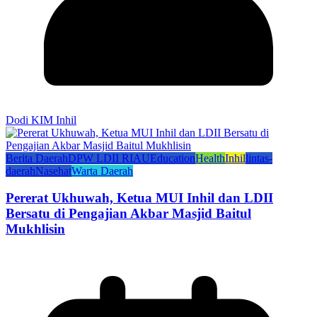
Dodi KIM Inhil
Berita Daerah
DPW LDII RIAU
Education
Health
Inhil
lintas-
daerah
Nasehat
Warta Daerah
Pererat Ukhuwah, Ketua MUI Inhil dan LDII
Bersatu di Pengajian Akbar Masjid Baitul
Mukhlisin