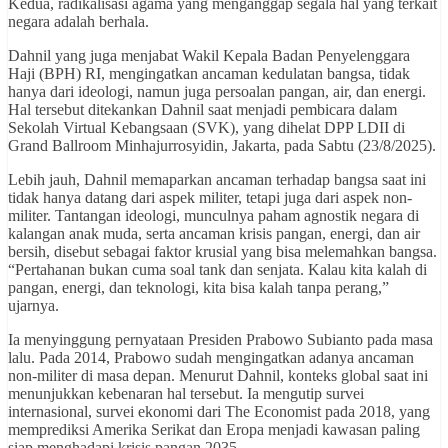
Kedua, radikalisasi agama yang menganggap segala hal yang terkait
negara adalah berhala.
Dahnil yang juga menjabat Wakil Kepala Badan Penyelenggara
Haji (BPH) RI, mengingatkan ancaman kedulatan bangsa, tidak
hanya dari ideologi, namun juga persoalan pangan, air, dan energi.
Hal tersebut ditekankan Dahnil saat menjadi pembicara dalam
Sekolah Virtual Kebangsaan (SVK), yang dihelat DPP LDII di
Grand Ballroom Minhajurrosyidin, Jakarta, pada Sabtu (23/8/2025).
Lebih jauh, Dahnil memaparkan ancaman terhadap bangsa saat ini
tidak hanya datang dari aspek militer, tetapi juga dari aspek non-
militer. Tantangan ideologi, munculnya paham agnostik negara di
kalangan anak muda, serta ancaman krisis pangan, energi, dan air
bersih, disebut sebagai faktor krusial yang bisa melemahkan bangsa.
“Pertahanan bukan cuma soal tank dan senjata. Kalau kita kalah di
pangan, energi, dan teknologi, kita bisa kalah tanpa perang,”
ujarnya.
Ia menyinggung pernyataan Presiden Prabowo Subianto pada masa
lalu. Pada 2014, Prabowo sudah mengingatkan adanya ancaman
non-militer di masa depan. Menurut Dahnil, konteks global saat ini
menunjukkan kebenaran hal tersebut. Ia mengutip survei
internasional, survei ekonomi dari The Economist pada 2018, yang
memprediksi Amerika Serikat dan Eropa menjadi kawasan paling
siap menghadapi krisis pangan 2035.