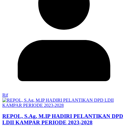
Rif
REPOL, S.Ag, M.IP HADIRI PELANTIKAN DPD
LDII KAMPAR PERIODE 2023-2028