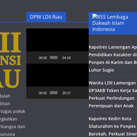
DPW LDII Riau
Lembaga
Dakwah Islam
Indonesia
Pemutar
Video
Kapolres Lamongan Apr
Pendidikan Karakter di
00:00
04:18
Ponpes Al-Karim dan B
Pemutar
Luhur Sugio
Video
Wanita LDII Lamongan
DP3AKB Teken Kerja S
00:00
20:17
dalah
Perkuat Perlindungan
itian
Perempuan dan Anak
 tugas pokok
Kapolres Kediri Kota
ngkatkan
Silaturahim ke Ponpes
erbangsa dan
Barokah, Perkuat Siner
manusia