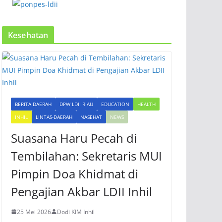
Kesehatan
BERITA DAERAH
DPW LDII RIAU
EDUCATION
HEALTH
INHIL
LINTAS-DAERAH
NASEHAT
NEWS
Suasana Haru Pecah di
Tembilahan: Sekretaris MUI
Pimpin Doa Khidmat di
Pengajian Akbar LDII Inhil
25 Mei 2026
Dodi KIM Inhil