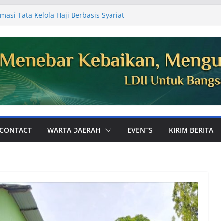
masi Tata Kelola Haji Berbasis Syariat
 Jemaah
Ajak Perkuat Ukhuwah dan Dakwah Digital
mum PC LDII Tualang
81, Warga PC LDII Dayun Gelar Kerja
an Masjid
DII Kabupaten Siak Audiensi ke
aikan Laporan Kegiatan Semester I
Perkuat Pembinaan Karakter Generasi
 Bola
CONTACT
WARTA DAERAH
EVENTS
KIRIM BERITA