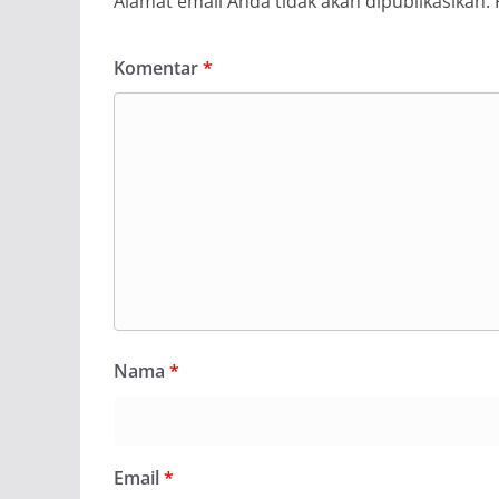
Alamat email Anda tidak akan dipublikasikan.
Komentar
*
Nama
*
Email
*