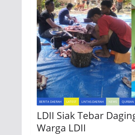
BERITA DAERAH
LATEST
LINTAS-DAERAH
NEWS
QURBAN
LDII Siak Tebar Dagin
Warga LDII