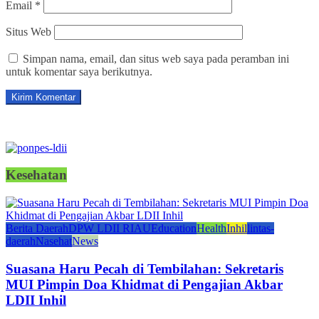
Email
*
Situs Web
Simpan nama, email, dan situs web saya pada peramban ini
untuk komentar saya berikutnya.
Kesehatan
Berita Daerah
DPW LDII RIAU
Education
Health
Inhil
lintas-
daerah
Nasehat
News
Suasana Haru Pecah di Tembilahan: Sekretaris
MUI Pimpin Doa Khidmat di Pengajian Akbar
LDII Inhil