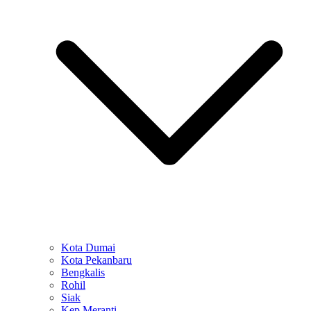
Kota Dumai
Kota Pekanbaru
Bengkalis
Rohil
Siak
Kep Meranti