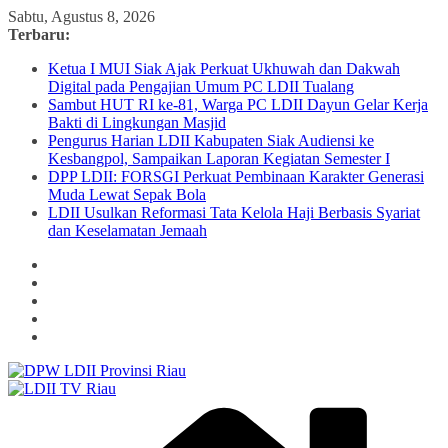
Skip
Sabtu, Agustus 8, 2026
to
Terbaru:
content
Ketua I MUI Siak Ajak Perkuat Ukhuwah dan Dakwah
Digital pada Pengajian Umum PC LDII Tualang
Sambut HUT RI ke-81, Warga PC LDII Dayun Gelar Kerja
Bakti di Lingkungan Masjid
Pengurus Harian LDII Kabupaten Siak Audiensi ke
Kesbangpol, Sampaikan Laporan Kegiatan Semester I
DPP LDII: FORSGI Perkuat Pembinaan Karakter Generasi
Muda Lewat Sepak Bola
LDII Usulkan Reformasi Tata Kelola Haji Berbasis Syariat
dan Keselamatan Jemaah