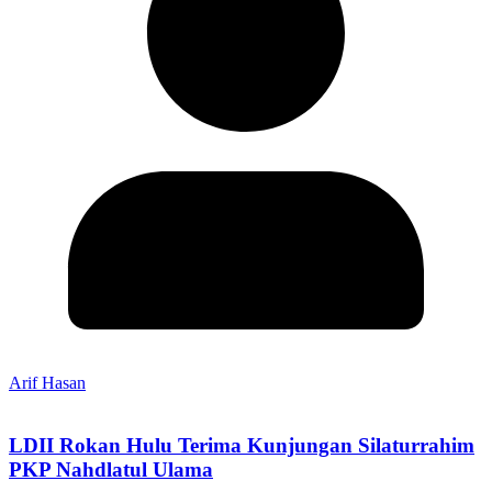
Arif Hasan
LDII Rokan Hulu Terima Kunjungan Silaturrahim
PKP Nahdlatul Ulama