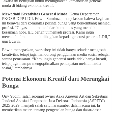
Jakarta ini bertujuan untuk meningkatkan kemandirian generasi
muda di bidang ekonomi kreatif.
Mewadahi Kreativitas Generasi Muda
. Ketua Departemen
PKOSB DPP LDII, Edwin Sumiroza, menjelaskan bahwa kegiatan
ini berawal dari komunitas pecinta bunga yang berkembang menjadi
profesi. “Gagasan ini muncul dari komunitas yang memiliki
kesamaan hobi, lalu berlanjut menjadi profesi. Kami ingin
mewadahi ilmu ini untuk dibagikan kepada generasi penerus LDII,”
ujar Edwin.
Edwin menegaskan, workshop ini tidak hanya sekadar mengasah
kreativitas, tetapi juga mendorong penggunaan media sosial sebagai
sarana pemasaran. “Kami ingin generasi muda tidak hanya kreatif,
tetapi juga mampu mengoptimalkan pendapatan melalui media
sosial,” tambahnya.
Potensi Ekonomi Kreatif dari Merangkai
Bunga
Opy Yudini, salah seorang owner Azka Anggun Art dan Sekretaris
Jenderal Asosiasi Pengusaha Jasa Dekorasi Indonesia (ASPEDI)
2025-2029, menjadi salah satu narasumber dalam acara ini. Ia
memberikan materi tentang pengenalan bunga dan dasar-dasar