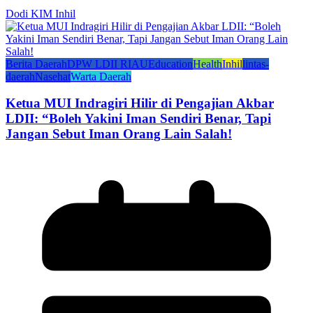
Dodi KIM Inhil
Berita Daerah
DPW LDII RIAU
Education
Health
Inhil
lintas-
daerah
Nasehat
Warta Daerah
Ketua MUI Indragiri Hilir di Pengajian Akbar
LDII: “Boleh Yakini Iman Sendiri Benar, Tapi
Jangan Sebut Iman Orang Lain Salah!