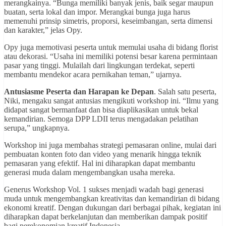
merangkainya. “Bunga memiliki banyak jenis, baik segar maupun
buatan, serta lokal dan impor. Merangkai bunga juga harus
memenuhi prinsip simetris, proporsi, keseimbangan, serta dimensi
dan karakter,” jelas Opy.
Opy juga memotivasi peserta untuk memulai usaha di bidang florist
atau dekorasi. “Usaha ini memiliki potensi besar karena permintaan
pasar yang tinggi. Mulailah dari lingkungan terdekat, seperti
membantu mendekor acara pernikahan teman,” ujarnya.
Antusiasme Peserta dan Harapan ke Depan
. Salah satu peserta,
Niki, mengaku sangat antusias mengikuti workshop ini. “Ilmu yang
didapat sangat bermanfaat dan bisa diaplikasikan untuk bekal
kemandirian. Semoga DPP LDII terus mengadakan pelatihan
serupa,” ungkapnya.
Workshop ini juga membahas strategi pemasaran online, mulai dari
pembuatan konten foto dan video yang menarik hingga teknik
pemasaran yang efektif. Hal ini diharapkan dapat membantu
generasi muda dalam mengembangkan usaha mereka.
Generus Workshop Vol. 1 sukses menjadi wadah bagi generasi
muda untuk mengembangkan kreativitas dan kemandirian di bidang
ekonomi kreatif. Dengan dukungan dari berbagai pihak, kegiatan ini
diharapkan dapat berkelanjutan dan memberikan dampak positif
bagi perekonomian kreatif Indonesia.