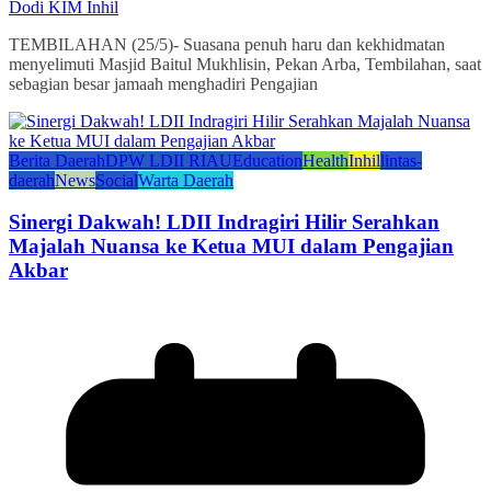
Dodi KIM Inhil
TEMBILAHAN (25/5)- Suasana penuh haru dan kekhidmatan
menyelimuti Masjid Baitul Mukhlisin, Pekan Arba, Tembilahan, saat
sebagian besar jamaah menghadiri Pengajian
Berita Daerah
DPW LDII RIAU
Education
Health
Inhil
lintas-
daerah
News
Social
Warta Daerah
Sinergi Dakwah! LDII Indragiri Hilir Serahkan
Majalah Nuansa ke Ketua MUI dalam Pengajian
Akbar