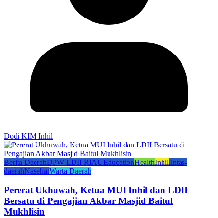
Dodi KIM Inhil
Berita Daerah
DPW LDII RIAU
Education
Health
Inhil
lintas-
daerah
Nasehat
Warta Daerah
Pererat Ukhuwah, Ketua MUI Inhil dan LDII
Bersatu di Pengajian Akbar Masjid Baitul
Mukhlisin