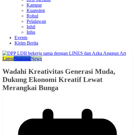
Kampar
Kuansing
Rohul
Pelalawan
Inhil
Inhu
Events
Kirim Berita
Latest
Nasional
News
Wadahi Kreativitas Generasi Muda,
Dukung Ekonomi Kreatif Lewat
Merangkai Bunga