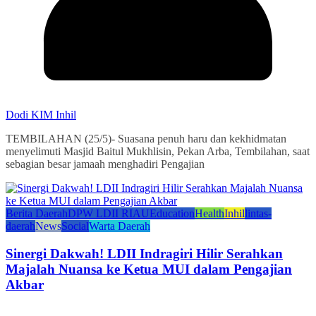
Dodi KIM Inhil
TEMBILAHAN (25/5)- Suasana penuh haru dan kekhidmatan
menyelimuti Masjid Baitul Mukhlisin, Pekan Arba, Tembilahan, saat
sebagian besar jamaah menghadiri Pengajian
Berita Daerah
DPW LDII RIAU
Education
Health
Inhil
lintas-
daerah
News
Social
Warta Daerah
Sinergi Dakwah! LDII Indragiri Hilir Serahkan
Majalah Nuansa ke Ketua MUI dalam Pengajian
Akbar