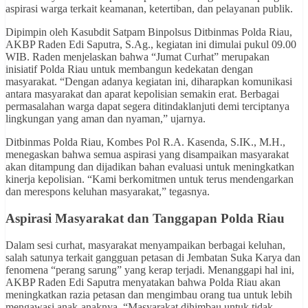
aspirasi warga terkait keamanan, ketertiban, dan pelayanan publik.
Dipimpin oleh Kasubdit Satpam Binpolsus Ditbinmas Polda Riau,
AKBP Raden Edi Saputra, S.Ag., kegiatan ini dimulai pukul 09.00
WIB. Raden menjelaskan bahwa “Jumat Curhat” merupakan
inisiatif Polda Riau untuk membangun kedekatan dengan
masyarakat. “Dengan adanya kegiatan ini, diharapkan komunikasi
antara masyarakat dan aparat kepolisian semakin erat. Berbagai
permasalahan warga dapat segera ditindaklanjuti demi terciptanya
lingkungan yang aman dan nyaman,” ujarnya.
Ditbinmas Polda Riau, Kombes Pol R.A. Kasenda, S.IK., M.H.,
menegaskan bahwa semua aspirasi yang disampaikan masyarakat
akan ditampung dan dijadikan bahan evaluasi untuk meningkatkan
kinerja kepolisian. “Kami berkomitmen untuk terus mendengarkan
dan merespons keluhan masyarakat,” tegasnya.
Aspirasi Masyarakat dan Tanggapan Polda Riau
Dalam sesi curhat, masyarakat menyampaikan berbagai keluhan,
salah satunya terkait gangguan petasan di Jembatan Suka Karya dan
fenomena “perang sarung” yang kerap terjadi. Menanggapi hal ini,
AKBP Raden Edi Saputra menyatakan bahwa Polda Riau akan
meningkatkan razia petasan dan mengimbau orang tua untuk lebih
mengawasi anak-anaknya. “Masyarakat dihimbau untuk tidak