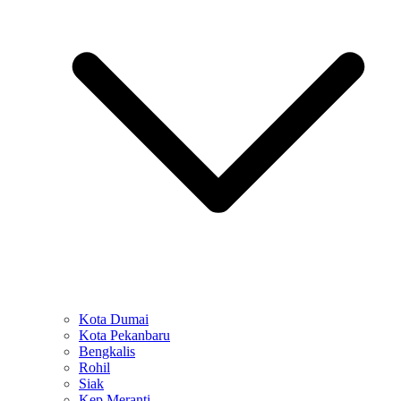
Kota Dumai
Kota Pekanbaru
Bengkalis
Rohil
Siak
Kep Meranti