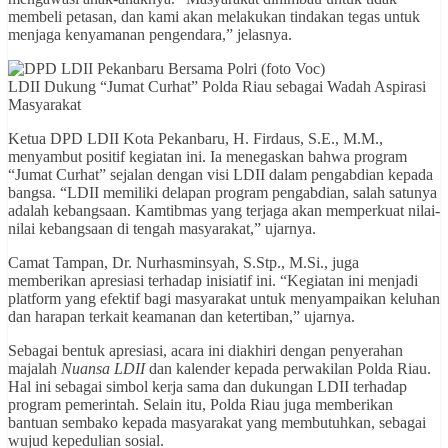
membeli petasan, dan kami akan melakukan tindakan tegas untuk
menjaga kenyamanan pengendara,” jelasnya.
LDII Dukung “Jumat Curhat” Polda Riau sebagai Wadah Aspirasi
Masyarakat
Ketua DPD LDII Kota Pekanbaru, H. Firdaus, S.E., M.M.,
menyambut positif kegiatan ini. Ia menegaskan bahwa program
“Jumat Curhat” sejalan dengan visi LDII dalam pengabdian kepada
bangsa. “LDII memiliki delapan program pengabdian, salah satunya
adalah kebangsaan. Kamtibmas yang terjaga akan memperkuat nilai-
nilai kebangsaan di tengah masyarakat,” ujarnya.
Camat Tampan, Dr. Nurhasminsyah, S.Stp., M.Si., juga
memberikan apresiasi terhadap inisiatif ini. “Kegiatan ini menjadi
platform yang efektif bagi masyarakat untuk menyampaikan keluhan
dan harapan terkait keamanan dan ketertiban,” ujarnya.
Sebagai bentuk apresiasi, acara ini diakhiri dengan penyerahan
majalah
Nuansa LDII
dan kalender kepada perwakilan Polda Riau.
Hal ini sebagai simbol kerja sama dan dukungan LDII terhadap
program pemerintah. Selain itu, Polda Riau juga memberikan
bantuan sembako kepada masyarakat yang membutuhkan, sebagai
wujud kepedulian sosial.