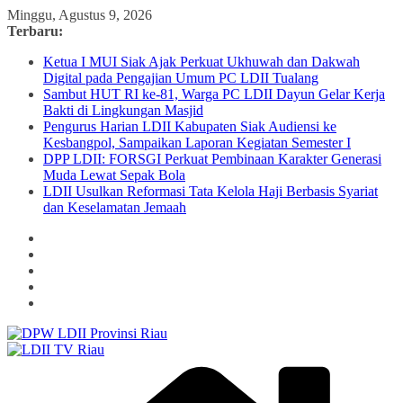
Skip
Minggu, Agustus 9, 2026
to
Terbaru:
content
Ketua I MUI Siak Ajak Perkuat Ukhuwah dan Dakwah
Digital pada Pengajian Umum PC LDII Tualang
Sambut HUT RI ke-81, Warga PC LDII Dayun Gelar Kerja
Bakti di Lingkungan Masjid
Pengurus Harian LDII Kabupaten Siak Audiensi ke
Kesbangpol, Sampaikan Laporan Kegiatan Semester I
DPP LDII: FORSGI Perkuat Pembinaan Karakter Generasi
Muda Lewat Sepak Bola
LDII Usulkan Reformasi Tata Kelola Haji Berbasis Syariat
dan Keselamatan Jemaah