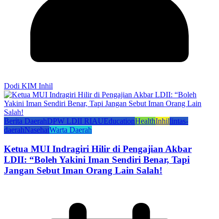
Dodi KIM Inhil
Berita Daerah
DPW LDII RIAU
Education
Health
Inhil
lintas-
daerah
Nasehat
Warta Daerah
Ketua MUI Indragiri Hilir di Pengajian Akbar
LDII: “Boleh Yakini Iman Sendiri Benar, Tapi
Jangan Sebut Iman Orang Lain Salah!