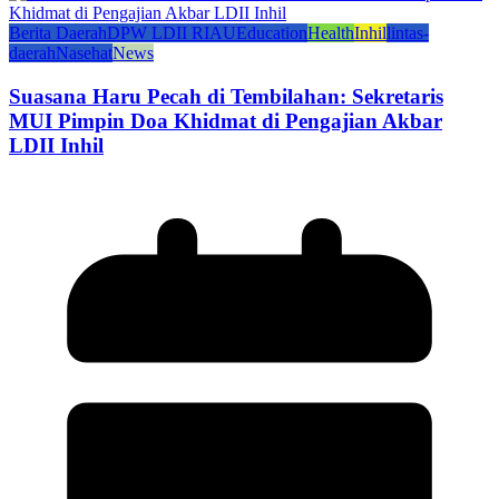
Berita Daerah
DPW LDII RIAU
Education
Health
Inhil
lintas-
daerah
Nasehat
News
Suasana Haru Pecah di Tembilahan: Sekretaris
MUI Pimpin Doa Khidmat di Pengajian Akbar
LDII Inhil