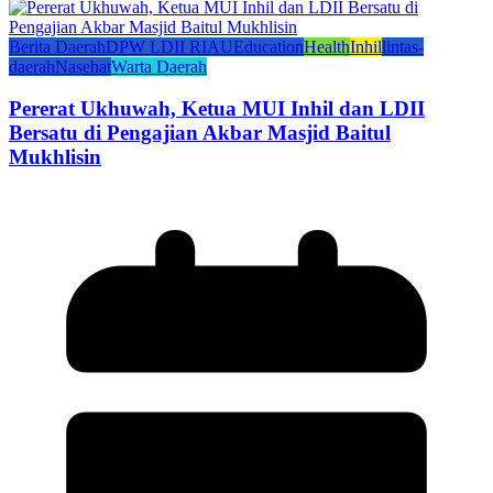
Berita Daerah
DPW LDII RIAU
Education
Health
Inhil
lintas-
daerah
Nasehat
Warta Daerah
Pererat Ukhuwah, Ketua MUI Inhil dan LDII
Bersatu di Pengajian Akbar Masjid Baitul
Mukhlisin