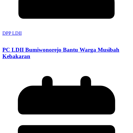
DPP LDII
PC LDII Bumiwonorejo Bantu Warga Musibah
Kebakaran