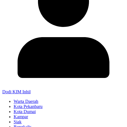
Dodi KIM Inhil
Warta Daerah
Kota Pekanbaru
Kota Dumai
Kampar
Siak
Bengkalis