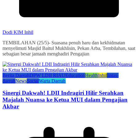
Dodi KIM Inhil
TEMBILAHAN (25/5)- Suasana penuh haru dan kekhidmatan
menyelimuti Masjid Baitul Mukhlisin, Pekan Arba, Tembilahan, saat
sebagian besar jamaah menghadiri Pengajian
Berita Daerah
DPW LDII RIAU
Education
Health
Inhil
lintas-
daerah
News
Social
Warta Daerah
Sinergi Dakwah! LDII Indragiri Hilir Serahkan
Majalah Nuansa ke Ketua MUI dalam Pengajian
Akbar