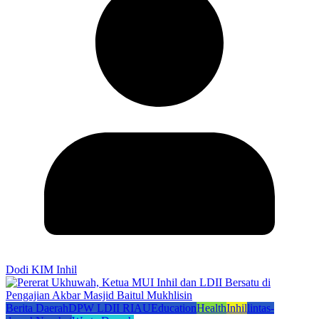
Dodi KIM Inhil
Berita Daerah
DPW LDII RIAU
Education
Health
Inhil
lintas-