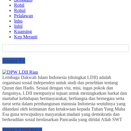
Rohil
Rohul
Pelalawan
Inhu
Inhil
Kuansing
Kep Meranti
About Us
Lembaga Dakwah Islam Indonesia (disingkat LDII) adalah
organisasi sosial independen untuk studi dan penelitian tentang
Quran dan Hadis. Sesuai dengan visi, misi, tugas pokok dan
fungsinya, LDII mempunyai tujuan untuk meningkatkan harkat dan
martabat kehidupan bermasyarakat, berbangsa dan bernegara serta
turut serta dalam pembangunan manusia Indonesia seutuhnya yang
dilandasi oleh keimanan dan ketakwaan kepada Tuhan Yang Maha
Esa guna terwujudnya masyarakat madani yang demokratis dan
berkeadilan sosial berdasarkan Pancasila yang diridai Allah SWT
DPW LDII Riau