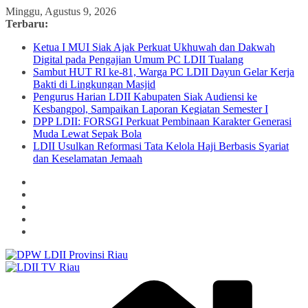
Skip
Minggu, Agustus 9, 2026
to
Terbaru:
content
Ketua I MUI Siak Ajak Perkuat Ukhuwah dan Dakwah
Digital pada Pengajian Umum PC LDII Tualang
Sambut HUT RI ke-81, Warga PC LDII Dayun Gelar Kerja
Bakti di Lingkungan Masjid
Pengurus Harian LDII Kabupaten Siak Audiensi ke
Kesbangpol, Sampaikan Laporan Kegiatan Semester I
DPP LDII: FORSGI Perkuat Pembinaan Karakter Generasi
Muda Lewat Sepak Bola
LDII Usulkan Reformasi Tata Kelola Haji Berbasis Syariat
dan Keselamatan Jemaah