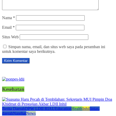
Nama
*
Email
*
Situs Web
Simpan nama, email, dan situs web saya pada peramban ini
untuk komentar saya berikutnya.
Kesehatan
Berita Daerah
DPW LDII RIAU
Education
Health
Inhil
lintas-
daerah
Nasehat
News