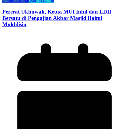
daerah
Nasehat
Warta Daerah
Pererat Ukhuwah, Ketua MUI Inhil dan LDII
Bersatu di Pengajian Akbar Masjid Baitul
Mukhlisin