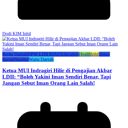
Dodi KIM Inhil
Berita Daerah
DPW LDII RIAU
Education
Health
Inhil
lintas-
daerah
Nasehat
Warta Daerah
Ketua MUI Indragiri Hilir di Pengajian Akbar
LDII: “Boleh Yakini Iman Sendiri Benar, Tapi
Jangan Sebut Iman Orang Lain Salah!