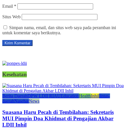
Email
*
Situs Web
Simpan nama, email, dan situs web saya pada peramban ini
untuk komentar saya berikutnya.
Kesehatan
Berita Daerah
DPW LDII RIAU
Education
Health
Inhil
lintas-
daerah
Nasehat
News
Suasana Haru Pecah di Tembilahan: Sekretaris
MUI Pimpin Doa Khidmat di Pengajian Akbar
LDII Inhil