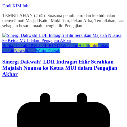
Dodi KIM Inhil
TEMBILAHAN (25/5)- Suasana penuh haru dan kekhidmatan
menyelimuti Masjid Baitul Mukhlisin, Pekan Arba, Tembilahan, saat
sebagian besar jamaah menghadiri Pengajian
Berita Daerah
DPW LDII RIAU
Education
Health
Inhil
lintas-
daerah
News
Social
Warta Daerah
Sinergi Dakwah! LDII Indragiri Hilir Serahkan
Majalah Nuansa ke Ketua MUI dalam Pengajian
Akbar