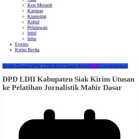
Kep Meranti
Kampar
Kuansing
Rohul
Pelalawan
Inhil
Inhu
Events
Kirim Berita
Berita Daerah
DPW LDII RIAU
lintas-daerah
Siak
Uncategorized
DPD LDII Kabupaten Siak Kirim Utusan
ke Pelatihan Jurnalistik Mahir Dasar