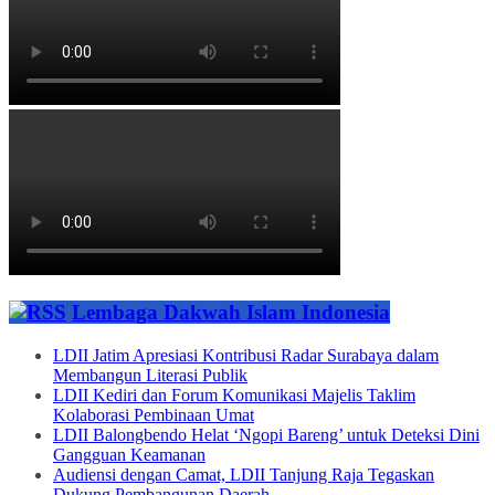
Lembaga Dakwah Islam Indonesia
LDII Jatim Apresiasi Kontribusi Radar Surabaya dalam
Membangun Literasi Publik
LDII Kediri dan Forum Komunikasi Majelis Taklim
Kolaborasi Pembinaan Umat
LDII Balongbendo Helat ‘Ngopi Bareng’ untuk Deteksi Dini
Gangguan Keamanan
Audiensi dengan Camat, LDII Tanjung Raja Tegaskan
Dukung Pembangunan Daerah