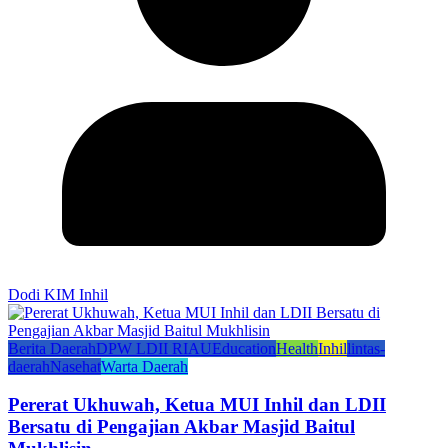
Dodi KIM Inhil
Berita Daerah
DPW LDII RIAU
Education
Health
Inhil
lintas-
daerah
Nasehat
Warta Daerah
Pererat Ukhuwah, Ketua MUI Inhil dan LDII
Bersatu di Pengajian Akbar Masjid Baitul