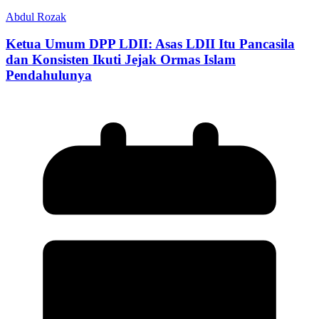
Abdul Rozak
Ketua Umum DPP LDII: Asas LDII Itu Pancasila
dan Konsisten Ikuti Jejak Ormas Islam
Pendahulunya