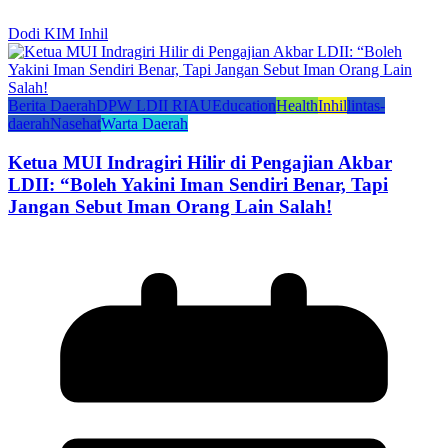
Dodi KIM Inhil
Berita Daerah
DPW LDII RIAU
Education
Health
Inhil
lintas-
daerah
Nasehat
Warta Daerah
Ketua MUI Indragiri Hilir di Pengajian Akbar
LDII: “Boleh Yakini Iman Sendiri Benar, Tapi
Jangan Sebut Iman Orang Lain Salah!