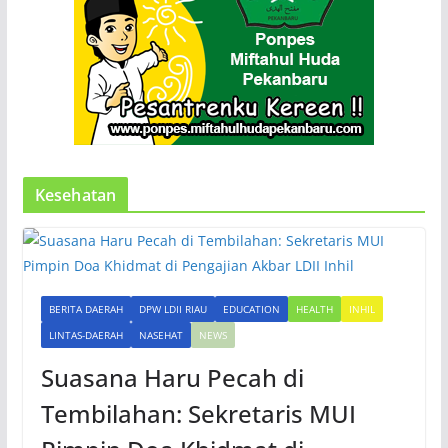
Kesehatan
BERITA DAERAH
DPW LDII RIAU
EDUCATION
HEALTH
INHIL
LINTAS-DAERAH
NASEHAT
NEWS
Suasana Haru Pecah di
Tembilahan: Sekretaris MUI