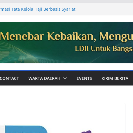
masi Tata Kelola Haji Berbasis Syariat
 Jemaah
Ajak Perkuat Ukhuwah dan Dakwah Digital
mum PC LDII Tualang
81, Warga PC LDII Dayun Gelar Kerja
an Masjid
DII Kabupaten Siak Audiensi ke
aikan Laporan Kegiatan Semester I
 Perkuat Pembinaan Karakter Generasi
k Bola
CONTACT
WARTA DAERAH
EVENTS
KIRIM BERITA