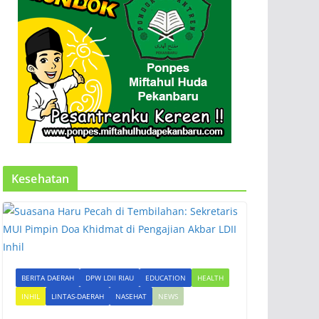
Kesehatan
BERITA DAERAH
DPW LDII RIAU
EDUCATION
HEALTH
INHIL
LINTAS-DAERAH
NASEHAT
NEWS