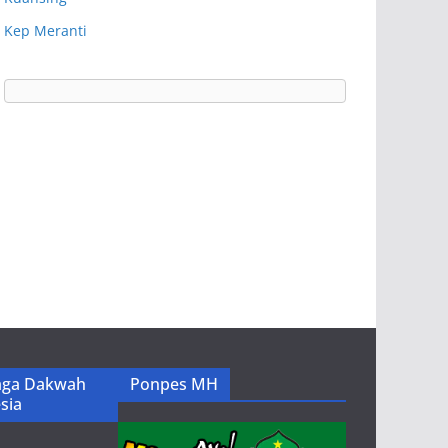
Kep Meranti
ga Dakwah
Ponpes MH
sia