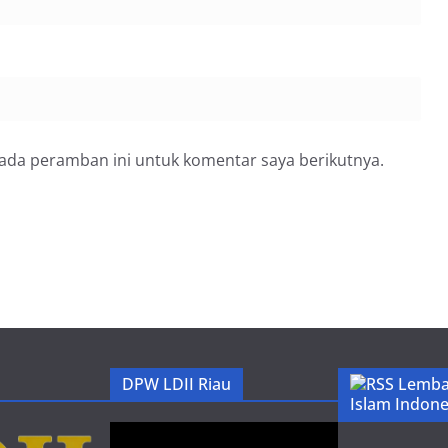
pada peramban ini untuk komentar saya berikutnya.
DPW LDII Riau
Lemba
Islam Indone
Pemutar