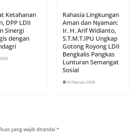
at Ketahanan
Rahasia Lingkungan
n, DPP LDII
Aman dan Nyaman:
 Sinergi
Ir. H. Arif Widianto,
gis dengan
S.T.M.T.IPU Ungkap
dagri
Gotong Royong LDII
Bengkalis Pangkas
 2026
Lunturan Semangat
Sosial
16 Februari 2026
Ruas yang wajib ditandai
*