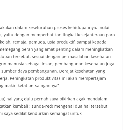
akukan dalam keseluruhan proses kehidupannya, mulai
, yaitu dengan memperhatikan tingkat kesejahteraan para
sekolah, remaja, pemuda, usia produktif, sampai kepada
n memegang peran yang amat penting dalam meningkatkan
idupan tersebut, sesuai dengan permasalahan kesehatan
gun manusia sebagai insan, pembangunan kesehatan juga
 sumber daya pembangunan. Derajat kesehatan yang
kerja. Peningkatan produktivitas ini akan mempertajam
g makin ketat persaingannya”
 (dua) hal yang dulu pernah saya pikirkan agak mendalam.
ngatkan kembali : sunda-red) mengenai dua hal tersebut
ni saya sedikit kendurkan semangat untuk