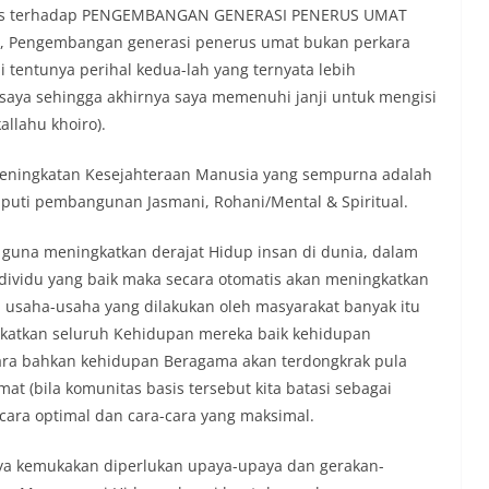
ness terhadap PENGEMBANGAN GENERASI PENERUS UMAT
, Pengembangan generasi penerus umat bukan perkara
i tentunya perihal kedua-lah yang ternyata lebih
 saya sehingga akhirnya saya memenuhi janji untuk mengisi
allahu khoiro).
 Peningkatan Kesejahteraan Manusia yang sempurna adalah
uti pembangunan Jasmani, Rohani/Mental & Spiritual.
guna meningkatkan derajat Hidup insan di dunia, dalam
individu yang baik maka secara otomatis akan meningkatkan
 usaha-usaha yang dilakukan oleh masyarakat banyak itu
gkatkan seluruh Kehidupan mereka baik kehidupan
gara bahkan kehidupan Beragama akan terdongkrak pula
at (bila komunitas basis tersebut kita batasi sebagai
ara optimal dan cara-cara yang maksimal.
 saya kemukakan diperlukan upaya-upaya dan gerakan-